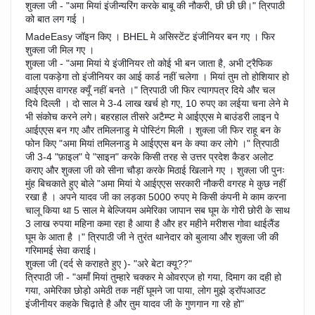
शुक्ला जी - "अमा मियां इंजीन्यरिंग करके बाबू की नौकरी, छी छी छी।" त्रिपाठी
को बात लग गई ।
MadeEasy जॉइन किए । BHEL मे असिस्टेंट इंजीनियर बन गए । फिर
शुक्ला जी मिल गए ।
शुक्ला जी - "अमा मियां ये इंजीनियर तो कोई भी बन जाता है, अभी ट्रैफिक
वाला पकड़ेगा तो इंजीनियर का आई कार्ड नहीं चलेगा । मियां तुम तो होशियार हो
आईएएस वागरह क्यूँ नहीं बनते ।" त्रिपाठी जी फिर त्यागपत्र दिये और चल
दिये दिल्ली । दो साल मे 3-4 लाख खर्च हो गए, 10 रुपए का लईया चना लेने मे
भी संकोच करने लगे। बहरहाल तीसरे अटैम्प्ट मे आईएएस मे बाउंडरी लाइन पे
आईएएस बन गए और तमिलनाडु मे पोस्टिंग मिली । शुक्ला जी फिर राहू बन के
फोन किए "अमा मियां तमिलनाडु मे आईएएस बन के क्या कर लोगे ।" त्रिपाठी
जी 3-4 "फ़ाइल" पे "साइन" करके किसी तरह से उत्तर प्रदेश कैडर अलोट
कराए और शुक्ला जी को सीना चौड़ा करके मिठाई खिलाने गए । शुक्ला जी पुनः
मुंह बिचकाते हुए बोले "अमा मियां ये आईएएस सरकारी नौकरी वगरह मे कुछ नहीं
रखा है । अपने यादव जी का लड़का 5000 रुपए मे किसी कंपनी मे काम करना
चालू किया था 5 साल मे बेल्जियम अमेरिका जापान सब घूम के गोरी छोरी के साथ
3 लाख रुपया महिना कमा रहा है आया है और हर महीने मरीशस गोवा थाईलैंड
घूम के आता है ।" त्रिपाठी जी ने तुरंत थानेदार को बुलाया और शुक्ला जी की
गरिमामई सेवा कराई।
शुक्ला जी (दर्द से कराहते हुए )- "अरे बेटा क्यू??"
त्रिपाठी जी - "अमाँ मियां तुम्हारे चक्कर मे ओवरएज हो गया, दिमाग का दही हो
गया, अमेरिका छोड़ो अमेठी तक नहीं घूमने जा पाया, लोग मुझे ड्रॉपआउट
इंजीनीयर कहके चिढ़ाते है और तुम यादव जी के गुणगान गा रहे हो"