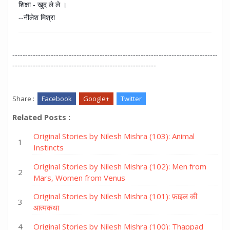
शिक्षा - खुद ले ले ।
--नीलेश मिश्रा
--------------------------------------------------------------------------------
--------------------------------------------------------
Share :
Facebook
Google+
Twitter
Related Posts :
Original Stories by Nilesh Mishra (103): Animal
Instincts
Original Stories by Nilesh Mishra (102): Men from
Mars, Women from Venus
Original Stories by Nilesh Mishra (101): फ़ाइल की
आत्मकथा
Original Stories by Nilesh Mishra (100): Thappad